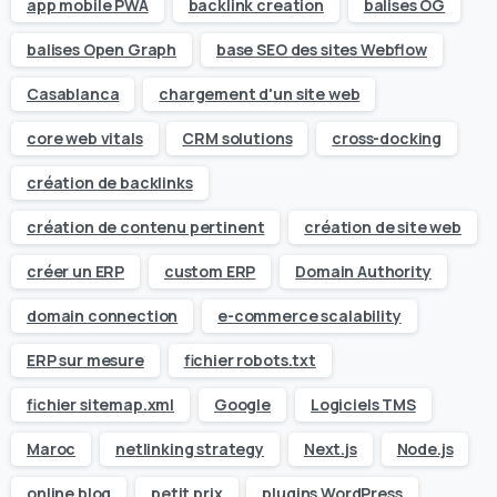
app mobile PWA
backlink creation
balises OG
balises Open Graph
base SEO des sites Webflow
Casablanca
chargement d'un site web
core web vitals
CRM solutions
cross-docking
création de backlinks
création de contenu pertinent
création de site web
créer un ERP
custom ERP
Domain Authority
domain connection
e-commerce scalability
ERP sur mesure
fichier robots.txt
fichier sitemap.xml
Google
Logiciels TMS
Maroc
netlinking strategy
Next.js
Node.js
online blog
petit prix
plugins WordPress