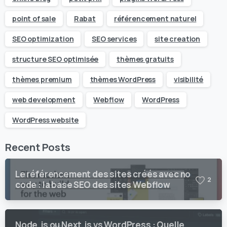
point of sale
Rabat
référencement naturel
SEO optimization
SEO services
site creation
structure SEO optimisée
thèmes gratuits
thèmes premium
thèmes WordPress
visibilité
web development
Webflow
WordPress
WordPress website
Recent Posts
Le référencement des sites créés avec no
2
code : la base SEO des sites Webflow
Node.js ou Next.js vs WordPress : Quelle