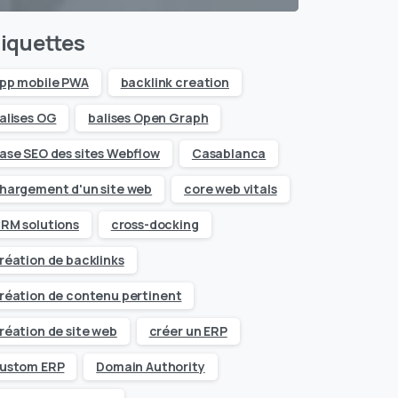
iquettes
pp mobile PWA
backlink creation
alises OG
balises Open Graph
ase SEO des sites Webflow
Casablanca
hargement d'un site web
core web vitals
RM solutions
cross-docking
réation de backlinks
réation de contenu pertinent
réation de site web
créer un ERP
ustom ERP
Domain Authority