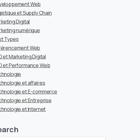
veloppement Web
istique et Supply Chain
keting Digital
keting numérique
st Types
férencement Web
 et Marketing Digital
O et Performance Web
chnologie
hnologie et affaires
chnologie et E-commerce
hnologie et Entreprise
hnologie et Internet
earch