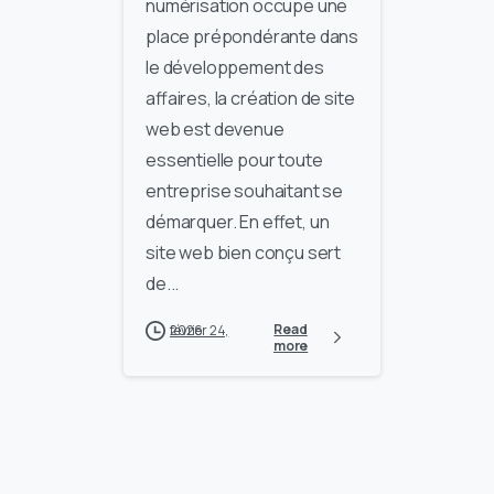
numérisation occupe une
place prépondérante dans
le développement des
affaires, la création de site
web est devenue
essentielle pour toute
entreprise souhaitant se
démarquer. En effet, un
site web bien conçu sert
de...
Read
février 24, 2026
more