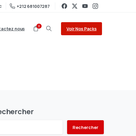
c
+212 681007287
0
Voir Nos Packs
actez nous
echercher
Rechercher