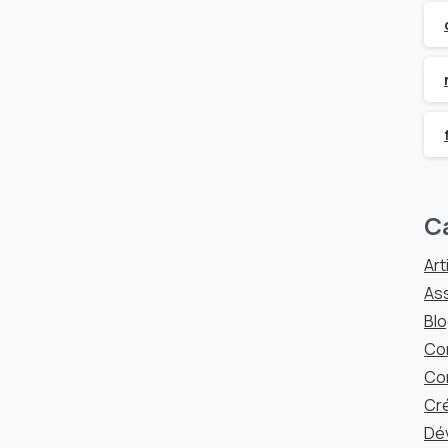
C
Art
As
Blo
Co
Co
Cré
Dé