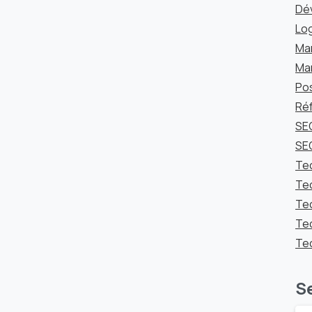
Dé
Log
Mar
Mar
Po
Ré
SEO
SE
Te
Tec
Te
Tec
Tec
S