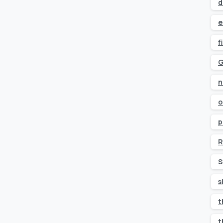
d
e
f
G
n
o
p
R
S
s
t
t