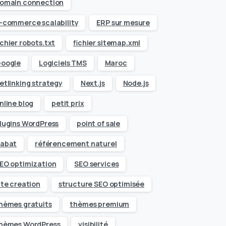
omain connection
-commerce scalability
ERP sur mesure
ichier robots.txt
fichier sitemap.xml
oogle
Logiciels TMS
Maroc
etlinking strategy
Next.js
Node.js
nline blog
petit prix
lugins WordPress
point of sale
abat
référencement naturel
EO optimization
SEO services
ite creation
structure SEO optimisée
hèmes gratuits
thèmes premium
hèmes WordPress
visibilité