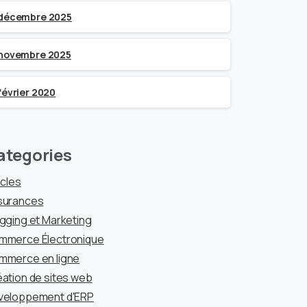
décembre 2025
novembre 2025
février 2020
ategories
icles
surances
gging et Marketing
mmerce Électronique
mmerce en ligne
ation de sites web
veloppement d'ERP