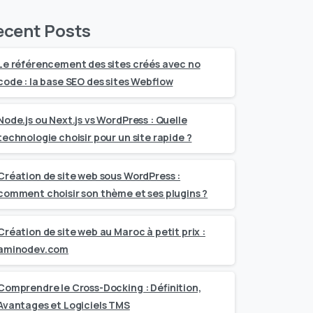
ecent Posts
Le référencement des sites créés avec no
code : la base SEO des sites Webflow
Node.js ou Next.js vs WordPress : Quelle
technologie choisir pour un site rapide ?
Création de site web sous WordPress :
comment choisir son thème et ses plugins ?
Création de site web au Maroc à petit prix :
aminodev.com
Comprendre le Cross-Docking : Définition,
Avantages et Logiciels TMS