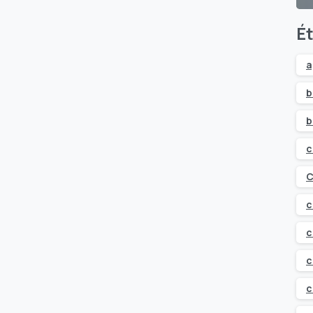
Ét
a
b
b
c
C
c
c
c
c