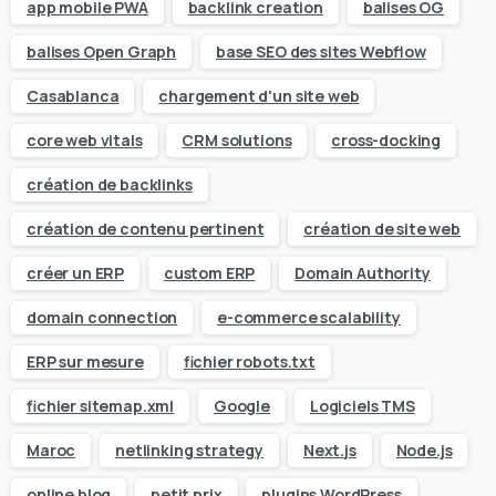
app mobile PWA
backlink creation
balises OG
balises Open Graph
base SEO des sites Webflow
Casablanca
chargement d'un site web
core web vitals
CRM solutions
cross-docking
création de backlinks
création de contenu pertinent
création de site web
créer un ERP
custom ERP
Domain Authority
domain connection
e-commerce scalability
ERP sur mesure
fichier robots.txt
fichier sitemap.xml
Google
Logiciels TMS
Maroc
netlinking strategy
Next.js
Node.js
online blog
petit prix
plugins WordPress