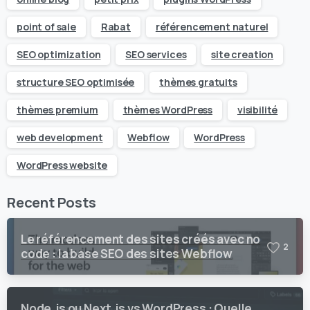
point of sale
Rabat
référencement naturel
SEO optimization
SEO services
site creation
structure SEO optimisée
thèmes gratuits
thèmes premium
thèmes WordPress
visibilité
web development
Webflow
WordPress
WordPress website
Recent Posts
Le référencement des sites créés avec no
2
code : la base SEO des sites Webflow
Node.js ou Next.js vs WordPress : Quelle