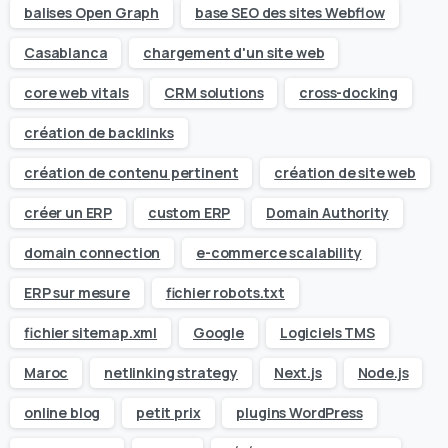
balises Open Graph
base SEO des sites Webflow
Casablanca
chargement d'un site web
core web vitals
CRM solutions
cross-docking
création de backlinks
création de contenu pertinent
création de site web
créer un ERP
custom ERP
Domain Authority
domain connection
e-commerce scalability
ERP sur mesure
fichier robots.txt
fichier sitemap.xml
Google
Logiciels TMS
Maroc
netlinking strategy
Next.js
Node.js
online blog
petit prix
plugins WordPress