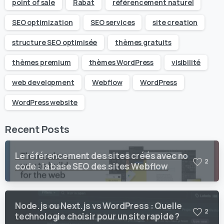
point of sale
Rabat
référencement naturel
SEO optimization
SEO services
site creation
structure SEO optimisée
thèmes gratuits
thèmes premium
thèmes WordPress
visibilité
web development
Webflow
WordPress
WordPress website
Recent Posts
Le référencement des sites créés avec no
2
code : la base SEO des sites Webflow
Node.js ou Next.js vs WordPress : Quelle
2
technologie choisir pour un site rapide ?