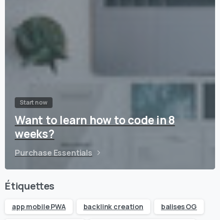
Start now
Want to learn how to code in 8
weeks?
Purchase Essentials
Étiquettes
app mobile PWA
backlink creation
balises OG