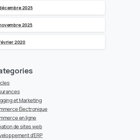
décembre 2025
novembre 2025
février 2020
ategories
icles
surances
gging et Marketing
mmerce Électronique
mmerce en ligne
ation de sites web
veloppement d'ERP