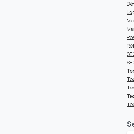
Dé
Log
Mar
Mar
Po
Ré
SEO
SE
Te
Tec
Te
Tec
Tec
S