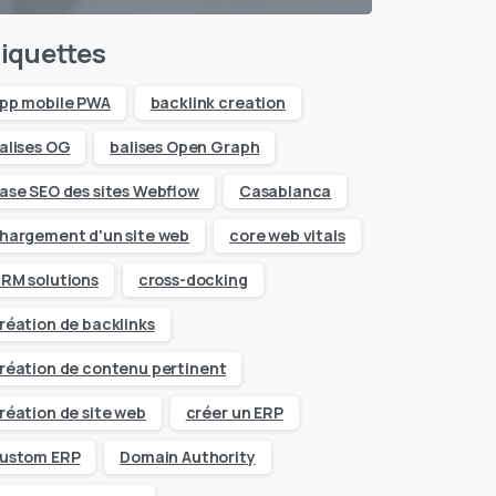
iquettes
pp mobile PWA
backlink creation
alises OG
balises Open Graph
ase SEO des sites Webflow
Casablanca
hargement d'un site web
core web vitals
RM solutions
cross-docking
réation de backlinks
réation de contenu pertinent
réation de site web
créer un ERP
ustom ERP
Domain Authority