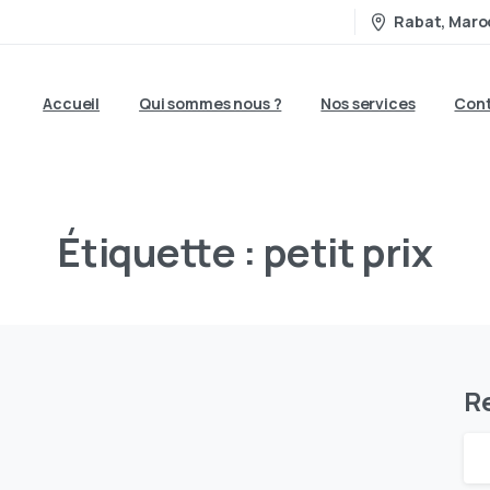
Rabat, Maro
Accueil
Qui sommes nous ?
Nos services
Cont
Étiquette :
petit
prix
R