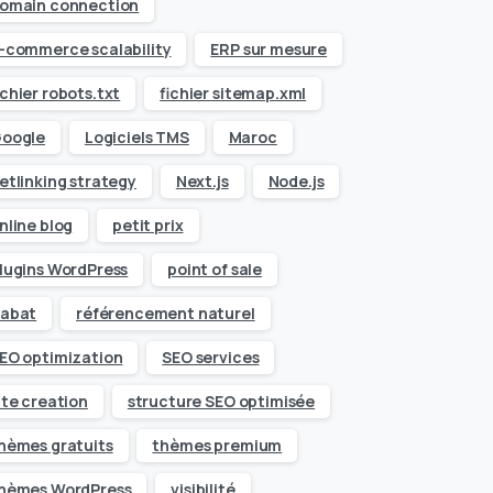
omain connection
-commerce scalability
ERP sur mesure
ichier robots.txt
fichier sitemap.xml
oogle
Logiciels TMS
Maroc
etlinking strategy
Next.js
Node.js
nline blog
petit prix
lugins WordPress
point of sale
abat
référencement naturel
EO optimization
SEO services
ite creation
structure SEO optimisée
hèmes gratuits
thèmes premium
hèmes WordPress
visibilité