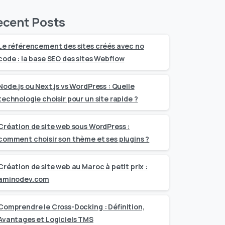
ecent Posts
Le référencement des sites créés avec no
code : la base SEO des sites Webflow
Node.js ou Next.js vs WordPress : Quelle
technologie choisir pour un site rapide ?
Création de site web sous WordPress :
comment choisir son thème et ses plugins ?
Création de site web au Maroc à petit prix :
aminodev.com
Comprendre le Cross-Docking : Définition,
Avantages et Logiciels TMS