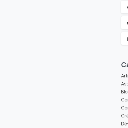
C
Art
As
Blo
Co
Co
Cré
Dé