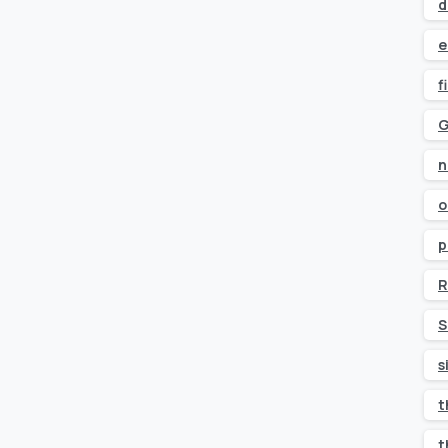
d
e
f
G
n
o
p
R
S
s
t
t