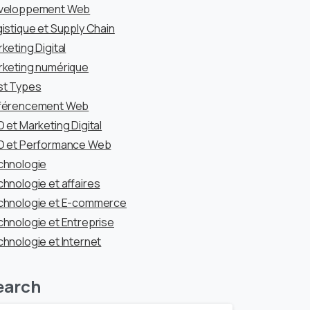
veloppement Web
istique et Supply Chain
keting Digital
keting numérique
st Types
férencement Web
 et Marketing Digital
O et Performance Web
chnologie
hnologie et affaires
chnologie et E-commerce
hnologie et Entreprise
hnologie et Internet
earch