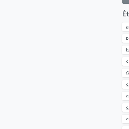
Ét
a
b
b
c
C
c
c
c
c