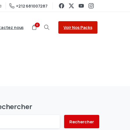
c
+212 681007287
0
Voir Nos Packs
actez nous
echercher
Rechercher