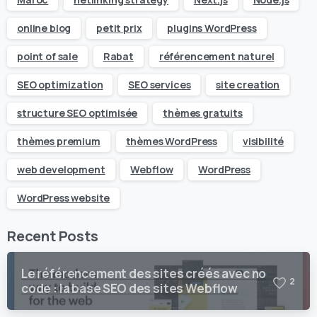
online blog
petit prix
plugins WordPress
point of sale
Rabat
référencement naturel
SEO optimization
SEO services
site creation
structure SEO optimisée
thèmes gratuits
thèmes premium
thèmes WordPress
visibilité
web development
Webflow
WordPress
WordPress website
Recent Posts
Le référencement des sites créés avec no
2
code : la base SEO des sites Webflow