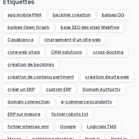
Étiquettes
app mobile PWA
backlink creation
balises OG
balises Open Graph
base SEO des sites Webflow
Casablanca
chargement d'un site web
core web vitals
CRM solutions
cross-docking
création de backlinks
création de contenu pertinent
création de site web
créer un ERP
custom ERP
Domain Authority
domain connection
e-commerce scalability
ERP sur mesure
fichier robots.txt
fichier sitemap.xml
Google
Logiciels TMS
Maroc
netlinking strategy
Next.js
Node.js