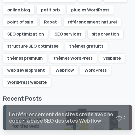
online blog
petit prix
plugins WordPress
point of sale
Rabat
référencement naturel
SEO optimization
SEO services
site creation
structure SEO optimisée
thèmes gratuits
thèmes premium
thèmes WordPress
visibilité
web development
Webflow
WordPress
WordPress website
Recent Posts
Le référencement des sites créés avec no
2
code : la base SEO des sites Webflow