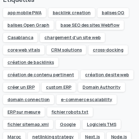
app mobile PWA
backlink creation
balises OG
balises Open Graph
base SEO des sites Webflow
Casablanca
chargement d'un site web
core web vitals
CRM solutions
cross-docking
création de backlinks
création de contenu pertinent
création de site web
créer un ERP
custom ERP
Domain Authority
domain connection
e-commerce scalability
ERP sur mesure
fichier robots.txt
fichier sitemap.xml
Google
Logiciels TMS
Maroc
netlinking strategy
Next.js
Node.js