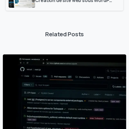
Création de site web sous WordPress : comment choisir son thème et ses plugins ?
Related Posts
2
0