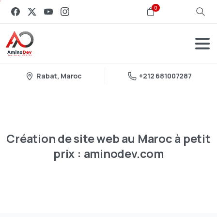
0
Rabat, Maroc
+212 681007287
Création
de
site
web
au
Maroc
à
petit
prix
:
aminodev.com