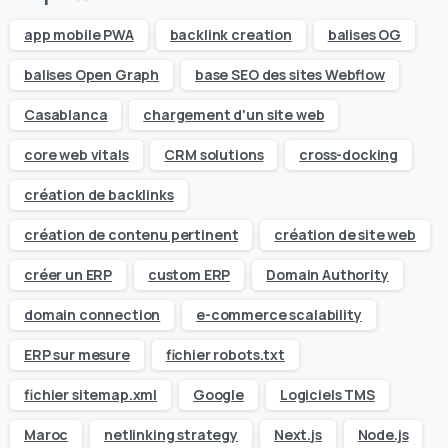
app mobile PWA
backlink creation
balises OG
balises Open Graph
base SEO des sites Webflow
Casablanca
chargement d'un site web
core web vitals
CRM solutions
cross-docking
création de backlinks
création de contenu pertinent
création de site web
créer un ERP
custom ERP
Domain Authority
domain connection
e-commerce scalability
ERP sur mesure
fichier robots.txt
fichier sitemap.xml
Google
Logiciels TMS
Maroc
netlinking strategy
Next.js
Node.js