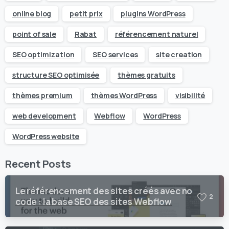
online blog
petit prix
plugins WordPress
point of sale
Rabat
référencement naturel
SEO optimization
SEO services
site creation
structure SEO optimisée
thèmes gratuits
thèmes premium
thèmes WordPress
visibilité
web development
Webflow
WordPress
WordPress website
Recent Posts
Le référencement des sites créés avec no
2
code : la base SEO des sites Webflow