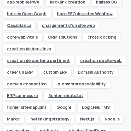
app mobile PWA
backlink creation
balises OG
balises Open Graph
base SEO des sites Webflow
Casablanca
chargement d'un site web
core web vitals
CRM solutions
cross-docking
création de backlinks
création de contenu pertinent
création de site web
créer un ERP
custom ERP
Domain Authority
domain connection
e-commerce scalability
ERP sur mesure
fichier robots.txt
fichier sitemap.xml
Google
Logiciels TMS
Maroc
netlinking strategy
Next.js
Node.js
online blog
petit prix
plugins WordPress