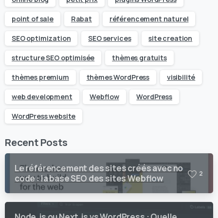
point of sale
Rabat
référencement naturel
SEO optimization
SEO services
site creation
structure SEO optimisée
thèmes gratuits
thèmes premium
thèmes WordPress
visibilité
web development
Webflow
WordPress
WordPress website
Recent Posts
Le référencement des sites créés avec no
2
code : la base SEO des sites Webflow
Node.js ou Next.js vs WordPress : Quelle