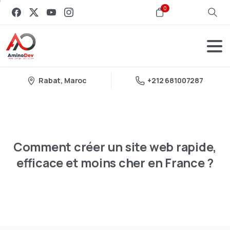
0
Rabat, Maroc
+212 681007287
Comment
créer
un
site
web
rapide,
efficace
et
moins
cher
en
France
?