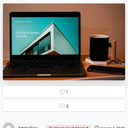
1
0
AminoDev