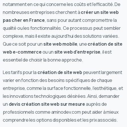
notamment en ce qui concerne les coûts et l’efficacité. De
nombreuses entreprises cherchent à
créer un site web
pas cher en France
, sans pour autant compromettre la
qualité ou les fonctionnalités. Ce processus peut sembler
complexe, mais il existe aujourd’hui des solutions variées.
Que ce soit pour un
site web mobile
, une
création de site
web e-commerce
ou un
site web d’entreprise
, il est
essentiel de choisir la bonne approche.
Les tarifs pour la
création de site web
peuvent largement
varier en fonction des besoins spécifiques de chaque
entreprise, comme la surface fonctionnelle, l’esthétique, et
les innovations technologiques désirées. Ainsi, demander
un
devis création site web sur mesure
auprès de
professionnels comme aminodev.com peut aider à mieux
comprendre les options disponibles et les prix associés.